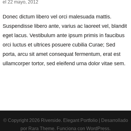
el
22 mayo, 2012
Donec dictum libero vel orci malesuada mattis.
Suspendisse libero ante, varius ac laoreet vel, blandit
eget lacus. Vestibulum ante ipsum primis in faucibus
orci luctus et ultrices posuere cubilia Curae; Sed
porta, arcu sit amet consequat fermentum, erat est
ullamcorper tortor, sed eleifend urna dolor vitae sem.
© Copyright 2026
Riverside
. Elegant Portfolio | Desarrollado
por
Rara Theme
. Funciona con
WordPress
.